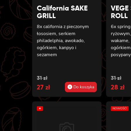
California SAKE
VEGE
GRILL
ROLL
8x california z pieczonym
6x spring
łososiem, serkiem
ryżowym, 
philadelphia, awokado,
wakame, 
ogórkiem, kanpyo i
ogórkiem
sezamem
posypan
Original
Current
Origin
Curren
31
zł
31
zł
price
27
price
zł
price
28
price
zł
Do koszyka
was:
is:
was:
is:
31 zł.
27 zł.
31 zł.
28 zł.
★
NOWOŚĆ!