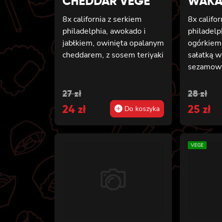
CHEDDAR VEGE
WAKA
8x california z serkiem
8x califo
philadelphia, awokado i
philadelp
jabłkiem, owinięta opalanym
ogórkiem 
cheddarem, z sosem teriyaki
sałatką 
sezamo
Original
Current
Origin
Curren
27
zł
28
zł
price
24
price
zł
price
25
price
zł
Do koszyka
was:
is:
was:
is:
27 zł.
24 zł.
28 zł.
25 zł.
VEGE