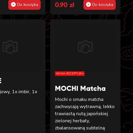
price
0.90
price
zł
Do koszyka
Do koszyka
was:
is:
.
3 zł.
0.90 zł.
NOWA RECEPTURA
E
MOCHI Matcha
jowy, 1x imbir, 1x
Mochi o smaku matcha
zachwycają wytrawną, lekko
trawiastą nutą japońskiej
zielonej herbaty,
zbalansowaną subtelną