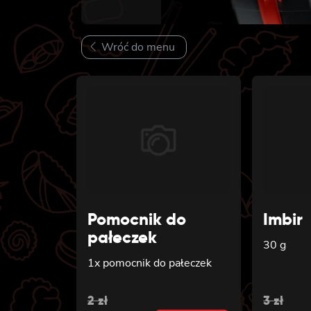
Wróć do menu
Pomocnik do
Imbir
pałeczek
30 g
1x pomocnik do pałeczek
Original
Current
Origin
Curren
2
zł
3
zł