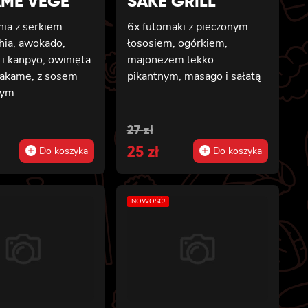
ME VEGE
SAKE GRILL
rnia z serkiem
6x futomaki z pieczonym
hia, awokado,
łososiem, ogórkiem,
i kanpyo, owinięta
majonezem lekko
wakame, z sosem
pikantnym, masago i sałatą
wym
al
t
Original
Current
27
zł
price
25
price
zł
Do koszyka
Do koszyka
was:
is:
27 zł.
25 zł.
NOWOŚĆ!