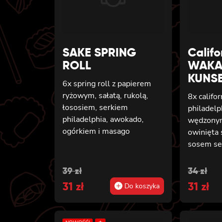
SAKE SPRING
Calif
ROLL
WAKA
KUNS
6x spring roll z papierem
ryżowym, sałatą, rukolą,
8x califo
łososiem, serkiem
philadelp
philadelphia, awokado,
wędzonym
ogórkiem i masago
owinięta 
sosem s
Original
Current
Origin
Curren
39
zł
34
zł
price
31
price
zł
price
31
price
zł
Do koszyka
was:
is:
was:
is:
39 zł.
31 zł.
34 zł.
31 zł.