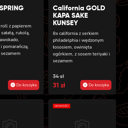
 SPRING
California GOLD
KAPA SAKE
KUNSEY
 roll z papierem
sałatą, rukolą,
8x california z serkiem
awokado,
philadelphia i wędzonym
 i pomarańczą,
łososiem, owinięta
y sezamem
ogórkiem, z sosem teriyaki i
sezamem
al
t
Original
Current
34
zł
price
31
price
zł
Do koszyka
Do koszyka
was:
is:
34 zł.
31 zł.
NOWOŚĆ!