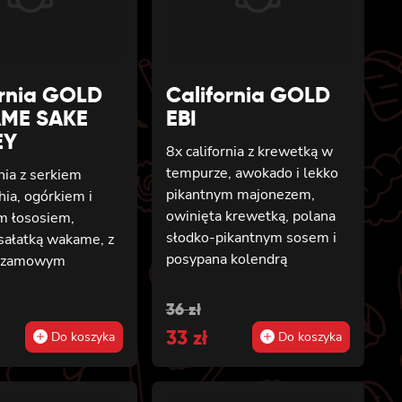
ornia GOLD
California GOLD
ME SAKE
EBI
EY
8x california z krewetką w
tempurze, awokado i lekko
rnia z serkiem
pikantnym majonezem,
hia, ogórkiem i
owinięta krewetką, polana
 łososiem,
słodko-pikantnym sosem i
sałatką wakame, z
posypana kolendrą
ezamowym
al
t
Original
Current
36
zł
price
33
price
zł
Do koszyka
Do koszyka
was:
is:
36 zł.
33 zł.