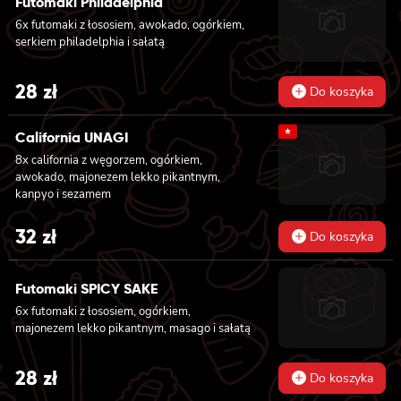
Futomaki Philadelphia
6x futomaki z łososiem, awokado, ogórkiem,
serkiem philadelphia i sałatą
28
zł
Do koszyka
★
California UNAGI
8x california z węgorzem, ogórkiem,
awokado, majonezem lekko pikantnym,
kanpyo i sezamem
32
zł
Do koszyka
Futomaki SPICY SAKE
6x futomaki z łososiem, ogórkiem,
majonezem lekko pikantnym, masago i sałatą
28
zł
Do koszyka