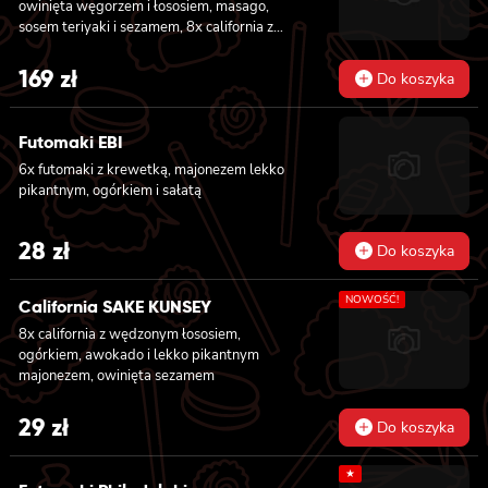
owinięta węgorzem i łososiem, masago,
sosem teriyaki i sezamem, 8x california z
serkiem philadelphia i kanpyo, owinięta
opalonym łososiem, sosem teriyaki,
169
zł
Do koszyka
sezamem, 8x california z serkiem
philadelphia i awokado owinięta łososiem, 6x
futomaki z krewetką w tempurze, ogórkiem,
Futomaki EBI
sałatą i majonezem lekko pikantnym, 6x
6x futomaki z krewetką, majonezem lekko
futomaki z łososiem, awokado, ogórkiem,
pikantnym, ogórkiem i sałatą
serkiem philadelphia i sałatą, sezamem, 6x
futomaki z pieczonym łososiem, serkiem
philadelphia, awokado, ogórkiem, kanpyo,
28
zł
Do koszyka
sałatą, sosem teriyaki i sezamem
NOWOŚĆ!
California SAKE KUNSEY
8x california z wędzonym łososiem,
ogórkiem, awokado i lekko pikantnym
majonezem, owinięta sezamem
29
zł
Do koszyka
★