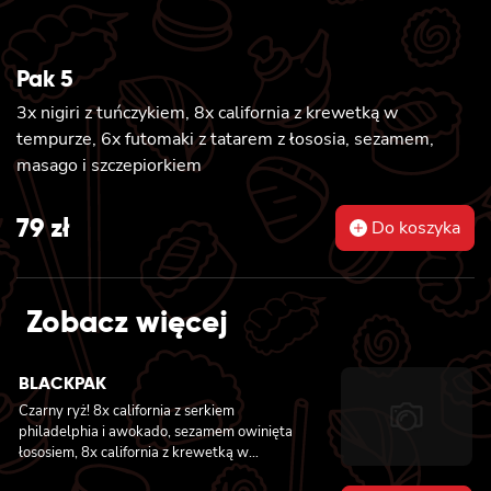
Pak 5
3x nigiri z tuńczykiem, 8x california z krewetką w
tempurze, 6x futomaki z tatarem z łososia, sezamem,
masago i szczepiorkiem
79
zł
Do koszyka
Zobacz więcej
BLACKPAK
Czarny ryż! 8x california z serkiem
philadelphia i awokado, sezamem owinięta
łososiem, 8x california z krewetką w
tempurze, ogórkiem i majonezem lekko