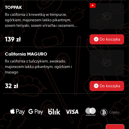
★
TOPPAK
8x california z krewetką w tempurze,
ogórkiem, majonezem lekko pikantnym,
sosem teriyaki, sosem sriracha i sezamem,
masago owinięta łososiem, tuńczykiem,
węgorzem i krewetką, 8x california z
139
zł
Do koszyka
krewetką w tempurze, majonezem lekko
pikantnym, ogórkiem, sezamem i masago, 6x
futomaki z tuńczykiem, majonezem lekko
California MAGURO
pikantnym, awokado, ogórkiem i sałatą, 6x
8x california z tuńczykiem, awokado,
futomaki z surimi, majonezem lekko
majonezem lekko pikantnym, ogórkiem i
pikantnym, kanpyo i ogórkiem, 6x futomaki z
masago
krewetką w tempurze, ogórkiem, sałatą i
majonezem lekko pikantnym, 8x maki z
32
zł
surimi
Do koszyka
Crypto