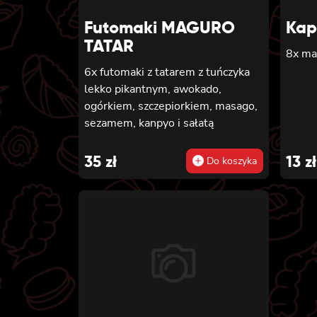
Futomaki MAGURO
Kap
TATAR
8x ma
6x futomaki z tatarem z tuńczyka
lekko pikantnym, awokado,
ogórkiem, szczepiorkiem, masago,
sezamem, kanpyo i sałatą
35
zł
13
zł
Do koszyka