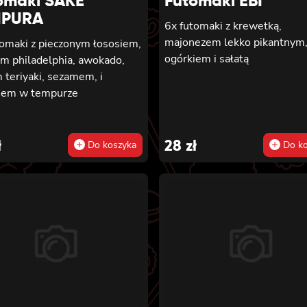
omaki SAKE
Futomaki EBI
MPURA
6x futomaki z krewetką,
majonezem lekko pikantnym
tomaki z pieczonym łososiem,
ogórkiem i sałatą
em philadelphia, awokado,
 teriyaki, sezamem, i
iem w tempurze
ł
28
zł
Do koszyka
Do ko