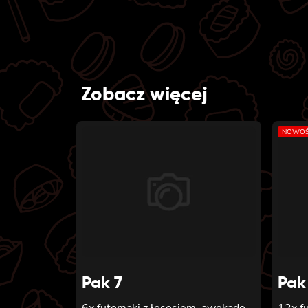
Zobacz więcej
NOWOŚ
Pak 7
Pak
6x futomaki z łososiem, awokado,
12x f