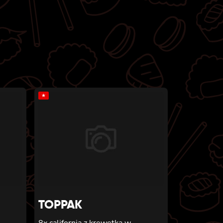
★
TOPPAK
8x california z krewetką w