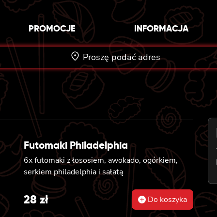
PROMOCJE
INFORMACJA
Proszę podać adres
Futomaki Philadelphia
6x futomaki z łososiem, awokado, ogórkiem,
serkiem philadelphia i sałatą
28
zł
Do koszyka