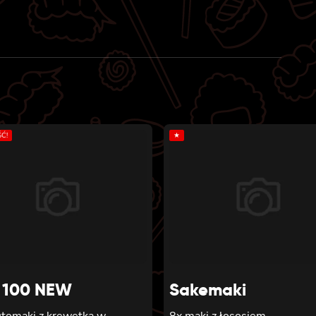
Ć!
★
 100 NEW
Sakemaki
utomaki z krewetką w
8x maki z łososiem