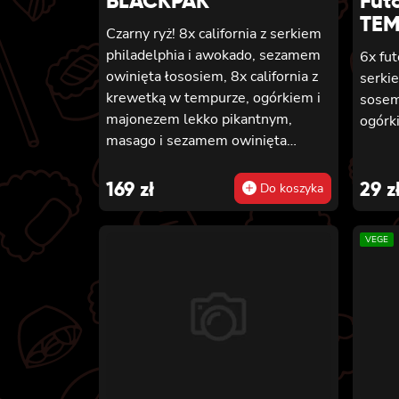
BLACKPAK
Fut
TE
Czarny ryż! 8x california z serkiem
philadelphia i awokado, sezamem
6x fu
owinięta łososiem, 8x california z
serki
krewetką w tempurze, ogórkiem i
sosem
majonezem lekko pikantnym,
ogórk
masago i sezamem owinięta
łososiem, 12x futomaki z łososiem
pieczonym, serkiem philadelphia,
169
zł
29
z
Do koszyka
sosem teriyaki, sezamem,
awokado, ogórkiem i kanpyo 8x
VEGE
california z łososiem i awokado,
serkiem philadelphia, masago,
sezam, 8x hosomaki z łososiem