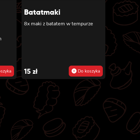
Batatmaki
8x maki z batatem w tempurze
,
m
15
zł
szyka
Do koszyka