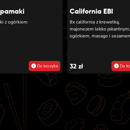
pamaki
California EBI
ki z ogórkiem
8x california z krewetką,
majonezem lekko pikantnym
ogórkiem, masago i sezame
32
zł
Do koszyka
Do ko