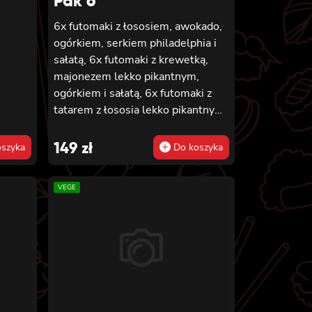
Pak 6
6x futomaki z łososiem, awokado,
,
ogórkiem, serkiem philadelphia i
sałatą, 6x futomaki z krewetką,
majonezem lekko pikantnym,
ogórkiem i sałatą, 6x futomaki z
tatarem z łososia lekko pikantnym,
ogórkiem, awokado, kanpyo,
sałatą, masago, szczepiorek,
149
zł
szyka
Do koszyka
sezam, 8x hosomaki z łososiem, 8x
california z krewetką w tempurze,
VEGE
majonezem lekko pikantnym,
ogórkiem, sezamem i masago, 8x
california z łososiem, ogórkiem,
serkiem philadelphia, awokado i
masago